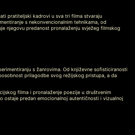
i pratiteljski kadrovi u sva tri filma stvaraju
imentiranje s nekonvencionalnim tehnikama, od
zuje njegovu predanost pronalaženju svježeg filmskog
erimentiranju s žanrovima. Od književne sofisticiranosti
sposobnost prilagodbe svog režijskog pristupa, a da
cijskog filma i pronalaženje poezije u društvenim
eno ostaje predan emocionalnoj autentičnosti i vizualnoj