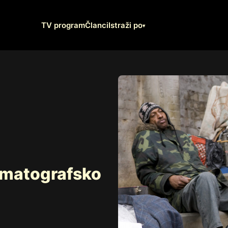
TV program
Članci
Istraži po
ematografsko