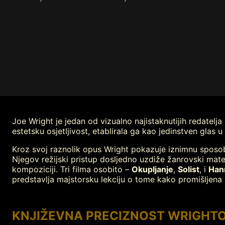
Joe Wright je jedan od vizualno najistaknutijih redatelj
estetsku osjetljivost, etablirala ga kao jedinstven glas
Kroz svoj raznolik opus Wright pokazuje iznimnu sposob
Njegov režijski pristup dosljedno uzdiže žanrovski mater
kompoziciji. Tri filma osobito –
Okupljanje
,
Solist
, i
Han
predstavlja majstorsku lekciju o tome kako promišljena
KNJIŽEVNA PRECIZNOST WRIGHTO