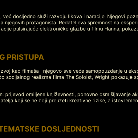
već dosljedno služi razvoju likova i naracije. Njegovi poznat
ja njegovih protagonista. Redateljeva spremnost na eksper
acije pulsirajuće elektroničke glazbe u filmu Hanna, poka
G PRISTUPA
razvoj kao filmaša i njegovo sve veće samopouzdanje u eksp
do socijalnog realizma filma The Soloist, Wright pokazuje 
n: prijevod omiljene književnosti, ponovno osmišljavanje ak
atelja koji se ne boji preuzeti kreativne rizike, a istovrem
A TEMATSKE DOSLJEDNOSTI