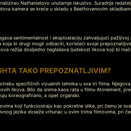
rnalizirao Nathanielovo unutarnje iskustvo. Suradnja redatelj
ightova kamera se kreće u skladu s Beethovenovim skladbam
gava sentimentalnost i eksploataciju zahvaljujući pažljivoj p
koja bi drugi mogli odbaciti, koristeći svoje prepoznatlji
ova režija dosljedno naglašava ljudskost likova koji bi ina
IGHTA TAKO PREPOZNATLJIVIM?
potrebu specifičnih vizualnih tehnika u sva tri filma. Njeg
egovih likova. Bilo da snima kaos rata u filmu Atonement, pre
luju koreografirano, a opet organski.
movima koji funkcioniraju kao pokretne slike, pri čemu je sv
nog jezika doseže vrhunac u ovim trima filmovima, pri čemu