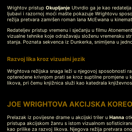
Wrightov pristup
Okupljanje
Utvrdio ga je kao redatelja 
ljubavi i razornoj moći mašte pokazuje Wrightovu sposob
režija pretvara zamršen roman Iana McEwana u kinematog
Redateljev pristup vremenu i sjećanju u filmu Atonement
vizualne tehnike koje odražavaju složenu vremensku stru
stanja. Poznata sekvenca iz Dunkerka, snimljena u jed
Razvoj lika kroz vizualni jezik
Wrightova režijska snaga leži u njegovoj sposobnosti ra
opterećene krivnjom prati se kroz suptilne promjene u k
likova, pri čemu knjižnica služi kao katedrala književnost
JOE WRIGHTOVA AKCIJSKA KOREO
Prelazak iz povijesne drame u akcijski triler u
Hanna
otk
pristupa akcijskom žanru s istom vizualnom sofisticiran
kao prilike za razvoj likova. Njegova režija pretvara ono