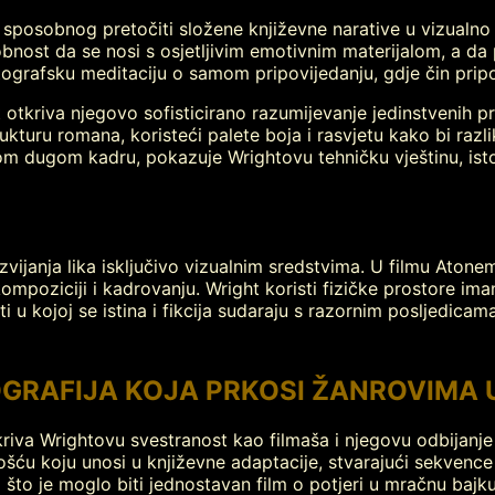
sposobnog pretočiti složene književne narative u vizualno up
nost da se nosi s osjetljivim emotivnim materijalom, a da 
rafsku meditaciju o samom pripovijedanju, gdje čin pripovi
 otkriva njegovo sofisticirano razumijevanje jedinstvenih p
kturu romana, koristeći palete boja i rasvjetu kako bi razl
nom dugom kadru, pokazuje Wrightovu tehničku vještinu, is
zvijanja lika isključivo vizualnim sredstvima. U filmu Aton
ompoziciji i kadrovanju. Wright koristi fizičke prostore ima
i u kojoj se istina i fikcija sudaraju s razornim posljedicama
GRAFIJA KOJA PRKOSI ŽANROVIMA 
riva Wrightovu svestranost kao filmaša i njegovu odbijan
ošću koju unosi u književne adaptacije, stvarajući sekvence
 što je moglo biti jednostavan film o potjeri u mračnu bajku 