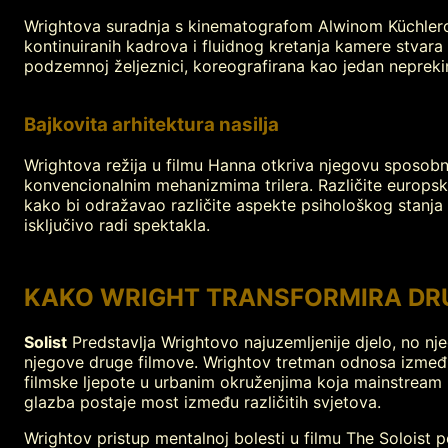
Wrightova suradnja s kinematografom Alwinom Küchlerom
kontinuiranih kadrova i fluidnog kretanja kamere stvara
podzemnoj željeznici, koreografirana kao jedan neprekin
Bajkovita arhitektura nasilja
Wrightova režija u filmu Hanna otkriva njegovu sposobnos
konvencionalnim mehanizmima trilera. Različite europsk
kako bi odražavao različite aspekte psihološkog stanja s
isključivo radi spektakla.
KAKO WRIGHT TRANSFORMIRA DRU
Solist
Predstavlja Wrightovo najuzemljenije djelo, no njeg
njegove druge filmove. Wrightov tretman odnosa izmeđ
filmske ljepote u urbanim okruženjima koja mainstream 
glazba postaje most između različitih svjetova.
Wrightov pristup mentalnoj bolesti u filmu The Soloist 