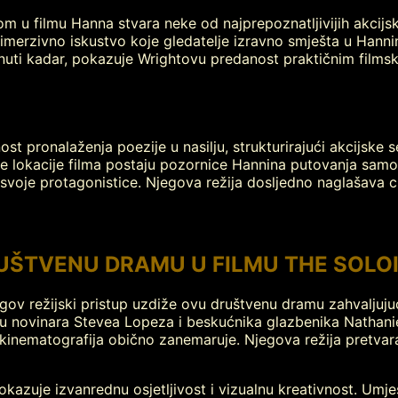
 u filmu Hanna stvara neke od najprepoznatljivijih akcijs
 imerzivno iskustvo koje gledatelje izravno smješta u Hann
uti kadar, pokazuje Wrightovu predanost praktičnim filmski
t pronalaženja poezije u nasilju, strukturirajući akcijske 
e lokacije filma postaju pozornice Hannina putovanja samoo
voje protagonistice. Njegova režija dosljedno naglašava cij
ŠTVENU DRAMU U FILMU THE SOLO
ov režijski pristup uzdiže ovu društvenu dramu zahvaljujući i
u novinara Stevea Lopeza i beskućnika glazbenika Nathani
kinematografija obično zanemaruje. Njegova režija pretvara
pokazuje izvanrednu osjetljivost i vizualnu kreativnost. Um