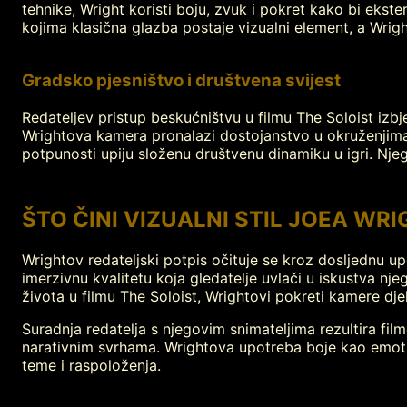
tehnike, Wright koristi boju, zvuk i pokret kako bi ekste
kojima klasična glazba postaje vizualni element, a Wr
Gradsko pjesništvo i društvena svijest
Redateljev pristup beskućništvu u filmu The Soloist izbje
Wrightova kamera pronalazi dostojanstvo u okruženjima 
potpunosti upiju složenu društvenu dinamiku u igri. Njeg
ŠTO ČINI VIZUALNI STIL JOEA WR
Wrightov redateljski potpis očituje se kroz dosljednu u
imerzivnu kvalitetu koja gledatelje uvlači u iskustva nj
života u filmu The Soloist, Wrightovi pokreti kamere dje
Suradnja redatelja s njegovim snimateljima rezultira fil
narativnim svrhama. Wrightova upotreba boje kao emotiv
teme i raspoloženja.