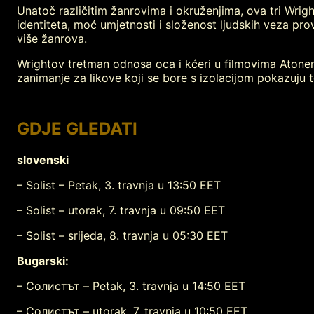
Unatoč različitim žanrovima i okruženjima, ova tri Wrigh
identiteta, moć umjetnosti i složenost ljudskih veza pr
više žanrova.
Wrightov tretman odnosa oca i kćeri u filmovima Atoneme
zanimanje za likove koji se bore s izolacijom pokazuju
GDJE GLEDATI
slovenski
–
Solist
– Petak, 3. travnja u 13:50 EET
–
Solist
– utorak, 7. travnja u 09:50 EET
–
Solist
– srijeda, 8. travnja u 05:30 EET
Bugarski:
–
Солистът
– Petak, 3. travnja u 14:50 EET
–
Солистът
– utorak, 7. travnja u 10:50 EET