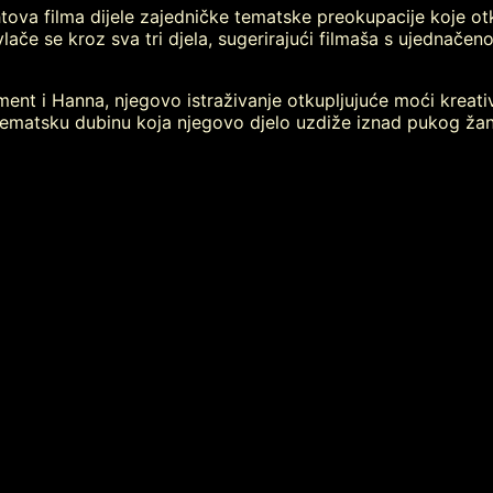
tova filma dijele zajedničke tematske preokupacije koje otk
ovlače se kroz sva tri djela, sugerirajući filmaša s ujedna
nt i Hanna, njegovo istraživanje otkupljujuće moći kreativ
 tematsku dubinu koja njegovo djelo uzdiže iznad pukog ža