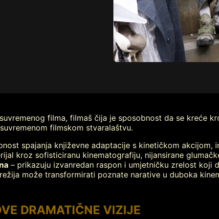
a suvremenog filma, filmaš čija je sposobnost da se kreće k
 u suvremenom filmskom stvaralaštvu.
nost spajanja književne adaptacije s kinetičkom akcijom, 
ijal kroz sofisticiranu kinematografiju, nijansirane glumačk
na
– prikazuju izvanredan raspon i umjetničku zrelost koji de
 režija može transformirati poznate narative u duboka kine
VE DRAMATIČNE VIZIJE