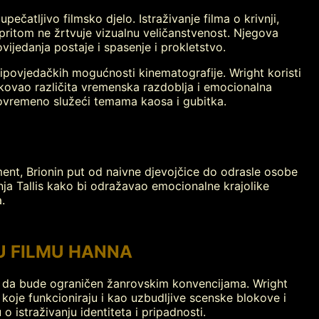
ečatljivo filmsko djelo. Istraživanje filma o krivnji,
pritom ne žrtvuje vizualnu veličanstvenost. Njegova
jedanja postaje i spasenje i prokletstvo.
ripovjedačkih mogućnosti kinematografije. Wright koristi
ikovao različita vremenska razdoblja i emocionalna
tovremeno služeći temama kaosa i gubitka.
ement, Brionin put od naivne djevojčice do odrasle osobe
nja Tallis kako bi odražavao emocionalne krajolike
.
U FILMU HANNA
je da bude ograničen žanrovskim konvencijama. Wright
 koje funkcioniraju i kao uzbudljive scenske blokove i
o istraživanju identiteta i pripadnosti.