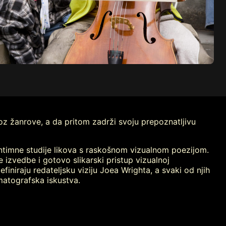
roz žanrove, a da pritom zadrži svoju prepoznatljivu
intimne studije likova s raskošnom vizualnom poezijom.
e izvedbe i gotovo slikarski pristup vizualnoj
finiraju redateljsku viziju Joea Wrighta, a svaki od njih
matografska iskustva.